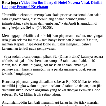
Baca juga :
Video Ibu-ibu Party di Hotel Novena Viral, Dinilai
Langgar Protocol Kesehatan
“Pemulihan ekonomi merupakan skala prioritas nasional, dan salah
satu kegiatan yang bisa menunjang adalah pembangunan
infrastruktur, yaitu jalan dan jembatan,” kata Andi Islamuddin di
ruang kerjanya, Selasa (20/10/20).
Menanggapi efektifitas dari kebijakan pinjaman tersebut, mengingat
usia jalan selama ini rata – rata hanya bertahan 2 sampai 3 tahun,
mantan Kepala Inspektorat Bone ini justru mengakui bahwa
kelemahan terjadi pada pengawasan.
“Saya sudah bicara dengan pihak PU (Dinas PUPR) katanya secara
tekhnis usia jalan bisa bertahan sampai 5 tahun atau bahkan 10
tahun, tapi selama ini yang jadi masalah adalah lemahnya
pengawasan, karena mungkin saja pelaksanaannya tidak sesuai
tekhnis,” ungkapnya.
Rencana pinjaman yang diusulkan sebesar Rp 500 Miliar tersebut
memiliki jangka waktu angsuran selama 8 tahun ke depan, atau jika
dikalkulasikan, beban angsuran yang bakal dibayar Pemkab Bone
sebesar Rp 62 Miliar lebih setiap tahun.
Andi Islamuddin kembali menanggapi kalau hal itu tidak masalah,