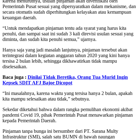
karena menurutnya, usulan pinjaman akan diverifikasi oleh
Pemerintah Pusat sesuai yang dipersyaratkan dalam mekanisme, dan
secara otomatis sudah diperhitungkan kelayakan atau kemampuan
keuangan daerah.
“Untuk mendapatkan pinjaman tentu ada syarat yang harus kita
penuhi, dan sampai saat ini sudah 3 kali direvisi usulan sesuai yang
diminta, dan sudah kita penuhi semua,” ujarnya.
Hanya saja yang jadi masalah lanjutnya, pinjaman tersebut akan
terintegrasi dalam kegiatan anggaran tahun 2020 yang kini hanya
tersisa 2 bulan lebih, sehingga dikhawatirkan tidak mampu
diselesaikan.
Baca juga :
Dinilai Tidak Beretika, Orang Tua Murid Ingin
Kepsek SDIT AFJ Bajoe Dicopot
“Ini masalahnya, karena waktu yang tersisa hanya 2 bulan, apakah
kita mampu selesaikan atau tidak,” sebutnya.
Sekedar diketahui bahwa dalam rangka pemulihan ekonomi akibat
pandemi Covid 19, pihak Pemerintah Pusat menawarkan pinjaman
kepada Pemerintah Daerah.
Pinjaman tanpa bunga ini bersumber dari PT. Sarana Multy
Infrastruktur (SMI), salah satu BUMN di bawah naungan