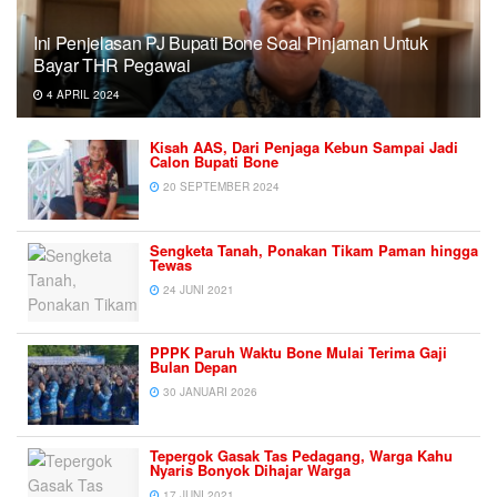
Ini Penjelasan PJ Bupati Bone Soal Pinjaman Untuk
Bayar THR Pegawai
4 APRIL 2024
Kisah AAS, Dari Penjaga Kebun Sampai Jadi
Calon Bupati Bone
20 SEPTEMBER 2024
Sengketa Tanah, Ponakan Tikam Paman hingga
Tewas
24 JUNI 2021
PPPK Paruh Waktu Bone Mulai Terima Gaji
Bulan Depan
30 JANUARI 2026
Tepergok Gasak Tas Pedagang, Warga Kahu
Nyaris Bonyok Dihajar Warga
17 JUNI 2021