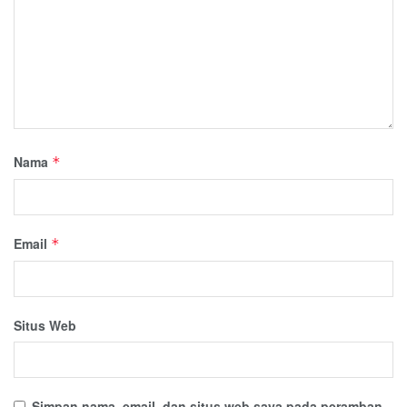
Nama
*
Email
*
Situs Web
Simpan nama, email, dan situs web saya pada peramban