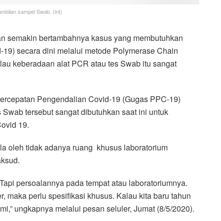
ambilan sampel Swab. (int)
an semakin bertambahnya kasus yang membutuhkan
-19) secara dini melalui metode Polymerase Chain
alau keberadaan alat PCR atau tes Swab itu sangat
s Percepatan Pengendalian Covid-19 (Gugas PPC-19)
 Swab tersebut sangat dibutuhkan saat ini untuk
vid 19.
la oleh tidak adanya ruang khusus laboratorium
aksud.
. Tapi persoalannya pada tempat atau laboratoriumnya.
 maka perlu spesifikasi khusus. Kalau kita baru tahun
,” ungkapnya melalui pesan seluler, Jumat (8/5/2020).