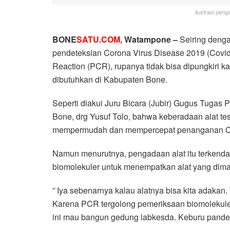
ilustrasi peng
BONE
SATU.COM,
Watampone –
Seiring deng
pendeteksian Corona Virus Disease 2019 (Covid
Reaction (PCR), rupanya tidak bisa dipungkiri k
dibutuhkan di Kabupaten Bone.
Seperti diakui Juru Bicara (Jubir) Gugus Tuga
Bone, drg Yusuf Tolo, bahwa keberadaan alat tes
mempermudah dan mempercepat penanganan Co
Namun menurutnya, pengadaan alat itu terkenda
biomolekuler untuk menempatkan alat yang dim
” Iya sebenarnya kalau alatnya bisa kita adakan
Karena PCR tergolong pemeriksaan biomolekuler,
ini mau bangun gedung labkesda. Keburu pandemi