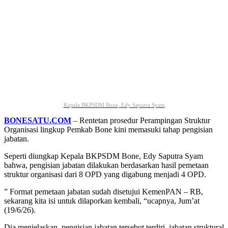
Kepala BKPSDM Bone, Edy Saputra Syam
BONESATU.COM
– Rentetan prosedur Perampingan Struktur
Organisasi lingkup Pemkab Bone kini memasuki tahap pengisian
jabatan.
Seperti diungkap Kepala BKPSDM Bone, Edy Saputra Syam
bahwa, pengisian jabatan dilakukan berdasarkan hasil pemetaan
struktur organisasi dari 8 OPD yang digabung menjadi 4 OPD.
” Format pemetaan jabatan sudah disetujui KemenPAN – RB,
sekarang kita isi untuk dilaporkan kembali, “ucapnya, Jum’at
(19/6/26).
Dia menjelaskan, pengisian jabatan tersebut terdiri, jabatan struktural