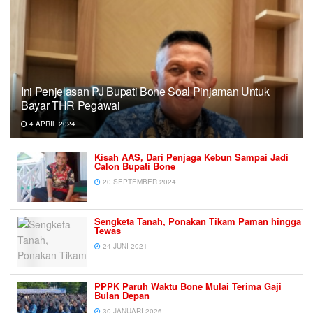
Ini Penjelasan PJ Bupati Bone Soal Pinjaman Untuk
Bayar THR Pegawai
4 APRIL 2024
Kisah AAS, Dari Penjaga Kebun Sampai Jadi
Calon Bupati Bone
20 SEPTEMBER 2024
Sengketa Tanah, Ponakan Tikam Paman hingga
Tewas
24 JUNI 2021
PPPK Paruh Waktu Bone Mulai Terima Gaji
Bulan Depan
30 JANUARI 2026