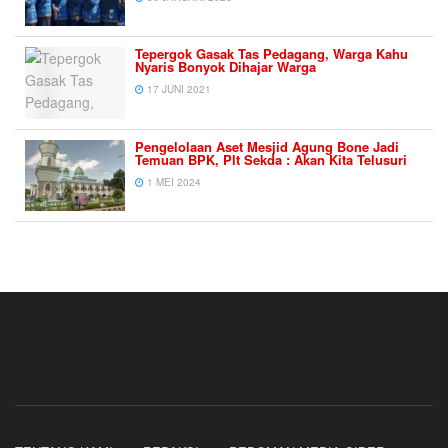
Tepergok Gasak Tas Pedagang, Warga Kahu
Nyaris Bonyok Dihajar Warga
17 JUNI 2021
Pengelolaan Aset Mesjid Agung Bone Jadi
Temuan BPK, Plt Sekda : Akan Kita Telusuri
1 MEI 2024