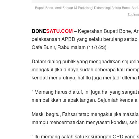
Bupati Bone, Andi Fahsar M Padjalangi Didampingi Sekda Bone, Andi 
Sudirma
BONE
SATU.COM
– Kegerahan Bupati Bone, An
pelaksanaan APBD yang selalu berulang setiap tah
Cafe Bunir, Rabu malam (11/1/23).
Dalam dialog publik yang menghadirkan sejumla
mengakui jika dirinya sudah beberapa kali memp
kendati menurutnya, hal itu juga menjadi dilem
” Memang harus diakui, ini juga hal yang sangat
membalikkan telapak tangan. Sejumlah kendala se
Meski begitu, Fahsar tetap mengakui jika masal
mampu mencermati dan menyiasati kondisi, sehi
” Itu memang salah satu kekurangan OPD yang seh