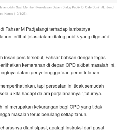
Islamuddin Saat Memberi Penjelasan Dalam Dialog Publik Di Cafe Bunir, JL. Jend.
n, Kamis (12/1/23).
di Fahsar M Padjalangi terhadap lambatnya
un terlihat jelas dalam dialog publik yang digelar di
h insan pers tersebut, Fahsar bahkan dengan tegas
erlihatkan kemarahan di depan OPD akibat masalah ini,
a baginya dalam penyelengggaraan pemerintahan.
 memperihatinkan, tapi persoalan ini tidak semudah
lalu kita hadapi dalam perjalanannya “,tuturnya.
ah ini merupakan kekurangan bagi OPD yang tidak
ngga masalah terus berulang setiap tahun.
arusnya diantisipasi, apalagi instruksi dari pusat