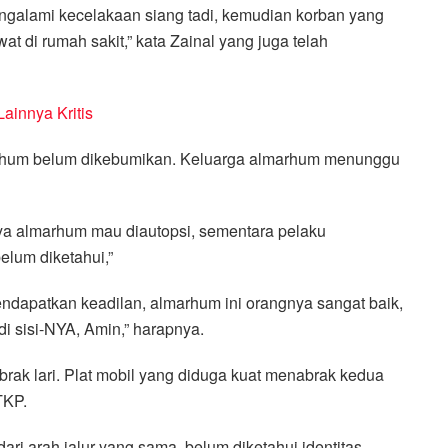
mengalami kecelakaan siang tadi, kemudian korban yang
t di rumah sakit,” kata Zainal yang juga telah
ainnya Kritis
marhum belum dikebumikan. Keluarga almarhum menunggu
nya almarhum mau diautopsi, sementara pelaku
elum diketahui,”
ndapatkan keadilan, almarhum ini orangnya sangat baik,
 sisi-NYA, Amin,” harapnya.
abrak lari. Plat mobil yang diduga kuat menabrak kedua
TKP.
ari arah jalur yang sama, belum diketahui identitas