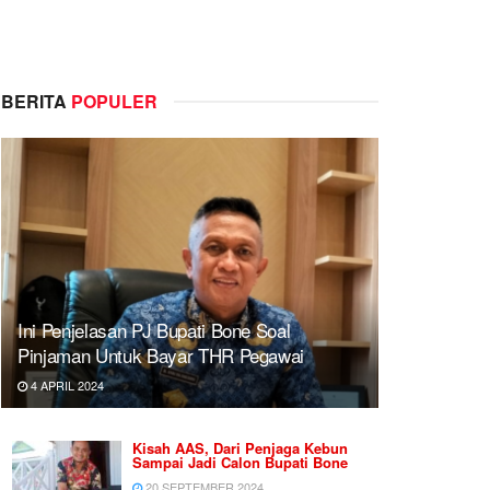
BERITA
POPULER
Ini Penjelasan PJ Bupati Bone Soal
Pinjaman Untuk Bayar THR Pegawai
4 APRIL 2024
Kisah AAS, Dari Penjaga Kebun
Sampai Jadi Calon Bupati Bone
20 SEPTEMBER 2024