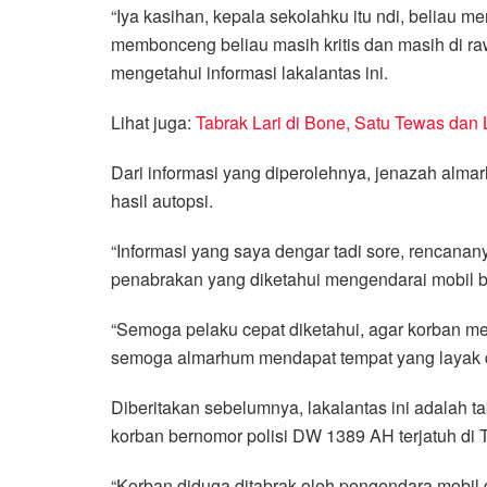
“Iya kasihan, kepala sekolahku itu ndi, beliau 
membonceng beliau masih kritis dan masih di rawa
mengetahui informasi lakalantas ini.
Lihat juga:
Tabrak Lari di Bone, Satu Tewas dan L
Dari informasi yang diperolehnya, jenazah al
hasil autopsi.
“Informasi yang saya dengar tadi sore, rencana
penabrakan yang diketahui mengendarai mobil b
“Semoga pelaku cepat diketahui, agar korban me
semoga almarhum mendapat tempat yang layak di
Diberitakan sebelumnya, lakalantas ini adalah t
korban bernomor polisi DW 1389 AH terjatuh di 
“Korban diduga ditabrak oleh pengendara mobil d