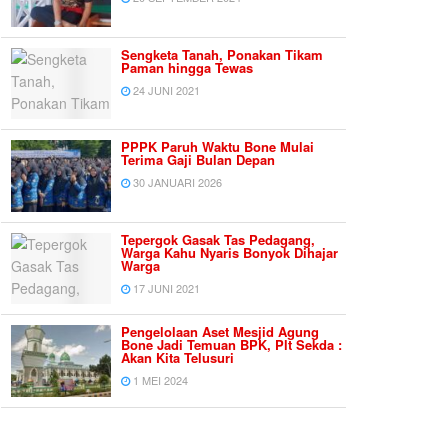
Sengketa Tanah, Ponakan Tikam
Paman hingga Tewas
24 JUNI 2021
PPPK Paruh Waktu Bone Mulai
Terima Gaji Bulan Depan
30 JANUARI 2026
Tepergok Gasak Tas Pedagang,
Warga Kahu Nyaris Bonyok Dihajar
Warga
17 JUNI 2021
Pengelolaan Aset Mesjid Agung
Bone Jadi Temuan BPK, Plt Sekda :
Akan Kita Telusuri
1 MEI 2024