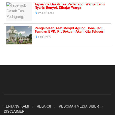
Tepergok Gasak Tas Pedagang, Warga Kahu
Nyaris Bonyok Dihajar Warga
17 JUNI 2021
Pengelolaan Aset Mesjid Agung Bone Jadi
Temuan BPK, Plt Sekda : Akan Kita Telusuri
1 MEI 2024
TENTANG KAMI
REDAKSI
PEDOMAN MEDIA SIBER
DISCLAIMER