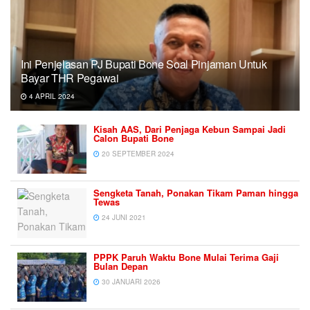
Ini Penjelasan PJ Bupati Bone Soal Pinjaman Untuk
Bayar THR Pegawai
4 APRIL 2024
Kisah AAS, Dari Penjaga Kebun Sampai Jadi
Calon Bupati Bone
20 SEPTEMBER 2024
Sengketa Tanah, Ponakan Tikam Paman hingga
Tewas
24 JUNI 2021
PPPK Paruh Waktu Bone Mulai Terima Gaji
Bulan Depan
30 JANUARI 2026