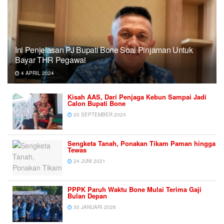
Ini Penjelasan PJ Bupati Bone Soal Pinjaman Untuk
Bayar THR Pegawai
4 APRIL 2024
Kisah AAS, Dari Penjaga Kebun Sampai Jadi
Calon Bupati Bone
20 SEPTEMBER 2024
Sengketa Tanah, Ponakan Tikam Paman hingga
Tewas
24 JUNI 2021
PPPK Paruh Waktu Bone Mulai Terima Gaji
Bulan Depan
30 JANUARI 2026