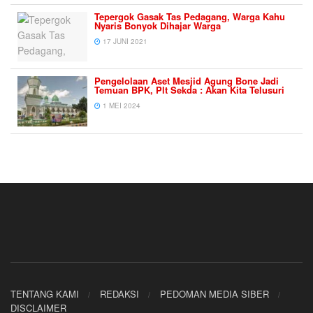
Tepergok Gasak Tas Pedagang, Warga Kahu
Nyaris Bonyok Dihajar Warga
17 JUNI 2021
Pengelolaan Aset Mesjid Agung Bone Jadi
Temuan BPK, Plt Sekda : Akan Kita Telusuri
1 MEI 2024
TENTANG KAMI
REDAKSI
PEDOMAN MEDIA SIBER
DISCLAIMER