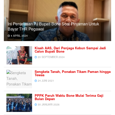
Ini Penjelasan PJ Bupati Bone Soal Pinjaman Untuk
Bayar THR Pegawai
4 APRIL 2024
Kisah AAS, Dari Penjaga Kebun Sampai Jadi
Calon Bupati Bone
20 SEPTEMBER 2024
Sengketa Tanah, Ponakan Tikam Paman hingga
Tewas
24 JUNI 2021
PPPK Paruh Waktu Bone Mulai Terima Gaji
Bulan Depan
30 JANUARI 2026