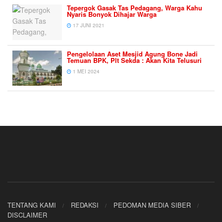
Tepergok Gasak Tas Pedagang, Warga Kahu
Nyaris Bonyok Dihajar Warga
17 JUNI 2021
Pengelolaan Aset Mesjid Agung Bone Jadi
Temuan BPK, Plt Sekda : Akan Kita Telusuri
1 MEI 2024
TENTANG KAMI
REDAKSI
PEDOMAN MEDIA SIBER
DISCLAIMER