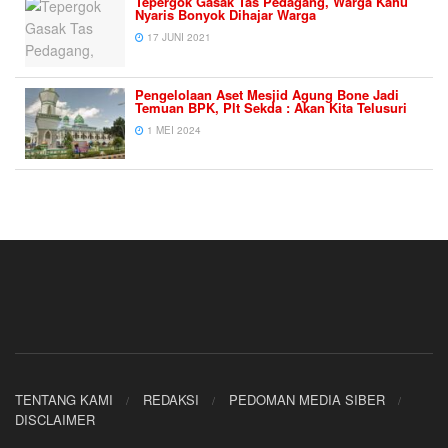
Tepergok Gasak Tas Pedagang, Warga Kahu
Nyaris Bonyok Dihajar Warga
17 JUNI 2021
Pengelolaan Aset Mesjid Agung Bone Jadi
Temuan BPK, Plt Sekda : Akan Kita Telusuri
1 MEI 2024
TENTANG KAMI
REDAKSI
PEDOMAN MEDIA SIBER
DISCLAIMER