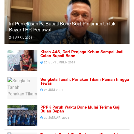
Ini Penjelasan PJ Bupati Bone Soal Pinjaman Untuk
Bayar THR Pegawai
4 APRIL 2024
Kisah AAS, Dari Penjaga Kebun Sampai Jadi
Calon Bupati Bone
20 SEPTEMBER 2024
Sengketa Tanah, Ponakan Tikam Paman hingga
Tewas
24 JUNI 2021
PPPK Paruh Waktu Bone Mulai Terima Gaji
Bulan Depan
30 JANUARI 2026