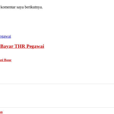
 komentar saya berikutnya.
k Bayar THR Pegawai
ati Bone
an