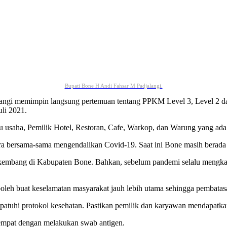
Bupati Bone H Andi Fahsar M Padjalangi.
angi memimpin langsung pertemuan tentang PPKM Level 3, Level 2 da
li 2021.
ku usaha, Pemilik Hotel, Restoran, Cafe, Warkop, dan Warung yang ad
a bersama-sama mengendalikan Covid-19. Saat ini Bone masih berada
kembang di Kabupaten Bone. Bahkan, sebelum pandemi selalu mengka
leh buat keselamatan masyarakat jauh lebih utama sehingga pembatasa
patuhi protokol kesehatan. Pastikan pemilik dan karyawan mendapatka
tempat dengan melakukan swab antigen.