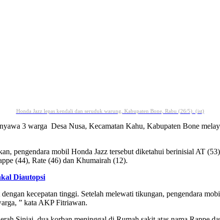
Honda Jazz lepas kendali dan seruduk warung, Kabupaten Bone, Rabu (26/5). (ist)
yawa 3 warga Desa Nusa, Kecamatan Kahu, Kabupaten Bone melayang, 
an, pengendara mobil Honda Jazz tersebut diketahui berinisial AT (5
ppe (44), Rate (46) dan Khumairah (12).
kal Diautopsi
t dengan kecepatan tinggi. Setelah melewati tikungan, pengendara mobi
warga, ” kata AKP Fitriawan.
erah Sinjai, dua korban meninggal di Rumah sakit atas nama Rappe da