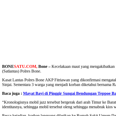
BONE
SATU.COM,
Bone –
Kecelakaan maut yang mengakibatkan n
(Satlantas) Polres Bone.
Kasat Lantas Polres Bone AKP Fitriawan yang dikonfirmasi mengatak
Sinjai. Sementara 3 warga yang menjadi korban diketahui bernama Ra
Baca juga :
Mayat Bayi di Pinggir Sungai Bendungan Teppoe Ba
“Kronologisnya mobil jazz tersebut bergerak dari arah Timur ke Bara
identitasnya, sehingga mobil tersebut oleng sehingga menabrak kios 
Pasca kejadian, korban langsung dilarikan ke Rumah Sakit Umum Da