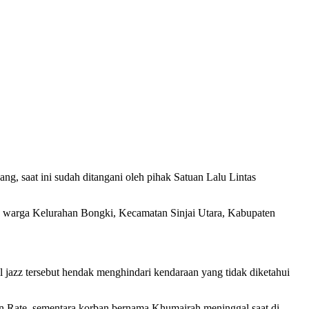
saat ini sudah ditangani oleh pihak Satuan Lalu Lintas
3) warga Kelurahan Bongki, Kecamatan Sinjai Utara, Kabupaten
l jazz tersebut hendak menghindari kendaraan yang tidak diketahui
n Rate, sementara korban bernama Khumairah meninggal saat di