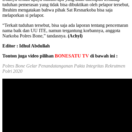
tuduhan pemerasan yang tidak bisa dibuktikan oleh pelapor tersebut,
Ibrahim mengatakan bahwa pihak Sat Resnarkoba bisa saja
melaporkan si pelapor.
“Terkait tuduhan tersebut, bisa saja ada laporan tentang pencemaran
nama baik dan UU ITE, namun tergantung korbannya, anggota
Narkoba Polres Bone,” tandasnya.
(Achyl)
Editor : Idhul Abdullah
Tonton juga video pilihan
BONESATU TV
di bawah ini :
Polres Bone Gelar Penandatanganan Pakta Integritas Rekrutmen
Polri 2020