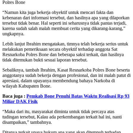
Polres Bone
“Namun kita juga bekerja obyektif untuk mencari fakta dan
kebenaran dari informasi tersebut, dan hasilnya apa yang dilaporkan
tersebut tidak benar. Hal seperti ini seharusnya tidak pantas terjadi,
karena sudah salah malah membuat cerita yang dikarang-karang,”
ungkapnya.
Lebih lanjut Ibrahim mengatakan, timnya telah bekerja serius untuk
melakukan pemeriksaan secara obyektif terhadap anggota Sat
Resnarkoba Polres Bone dan beberapa saksi terkait, dan hasilnya
tidak ditemukan bukti sesuai laporan tersebut.
Sebaliknya, tambah Ibrahim, Kasat Resnarkoba Polres Bone beserta
anggotanya sudah bekerja dengan profesional, dan ini malah patut di
apresiasi, dalam upayanya membendung bahaya Narkoba di
wilayah Kabupaten Bone.
Baca juga :
Pemkab Bone Penuhi Batas Waktu Realisasi Rp 93
Miliar DAK Fisik
“Maka dari itu, masyarakat diminta untuk tidak percaya atas
tudingan tersebut, Kalau ada perkembangan terkait hal ini, nanti
disampaikan,” tambahnya.
Ditanya terkait upaya hukum apa yang akan ditempuh terhadap