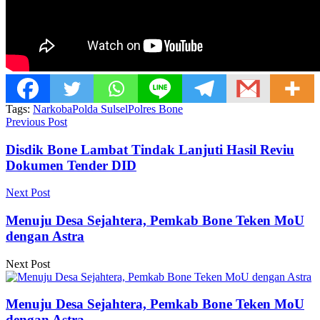
Tags:
Narkoba
Polda Sulsel
Polres Bone
Previous Post
Disdik Bone Lambat Tindak Lanjuti Hasil Reviu
Dokumen Tender DID
Next Post
Menuju Desa Sejahtera, Pemkab Bone Teken MoU
dengan Astra
Next Post
Menuju Desa Sejahtera, Pemkab Bone Teken MoU
dengan Astra