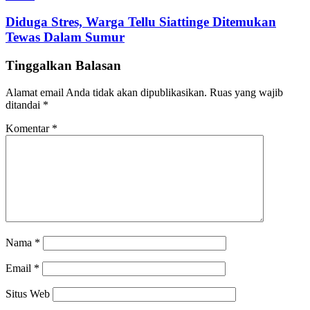
Diduga Stres, Warga Tellu Siattinge Ditemukan
Tewas Dalam Sumur
Tinggalkan Balasan
Alamat email Anda tidak akan dipublikasikan.
Ruas yang wajib
ditandai
*
Komentar
*
Nama
*
Email
*
Situs Web