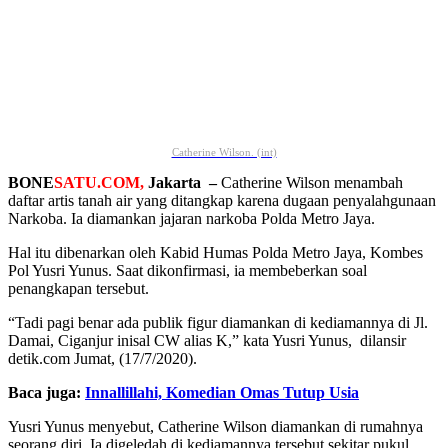
Catherine Wilson. (int)
BONE
SATU.COM,
Jakarta –
Catherine Wilson menambah
daftar artis tanah air yang ditangkap karena dugaan penyalahgunaan
Narkoba. Ia diamankan jajaran narkoba Polda Metro Jaya.
Hal itu dibenarkan oleh Kabid Humas Polda Metro Jaya, Kombes
Pol Yusri Yunus. Saat dikonfirmasi, ia membeberkan soal
penangkapan tersebut.
“Tadi pagi benar ada publik figur diamankan di kediamannya di Jl.
Damai, Ciganjur inisal CW alias K,” kata Yusri Yunus, dilansir
detik.com Jumat, (17/7/2020).
Baca juga:
Innallillahi, Komedian Omas Tutup Usia
Yusri Yunus menyebut, Catherine Wilson diamankan di rumahnya
seorang diri. Ia digeledah di kediamannya tersebut sekitar pukul