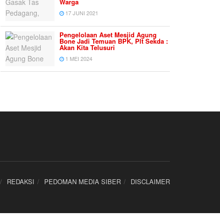
Warga
17 JUNI 2021
Pengelolaan Aset Mesjid Agung
Bone Jadi Temuan BPK, Plt Sekda :
Akan Kita Telusuri
1 MEI 2024
REDAKSI
PEDOMAN MEDIA SIBER
DISCLAIMER