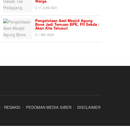
Warga
17 JUNI 2021
Pengelolaan Aset Mesjid Agung
Bone Jadi Temuan BPK, Plt Sekda :
Akan Kita Telusuri
1 MEI 2024
REDAKSI
PEDOMAN MEDIA SIBER
DISCLAIMER