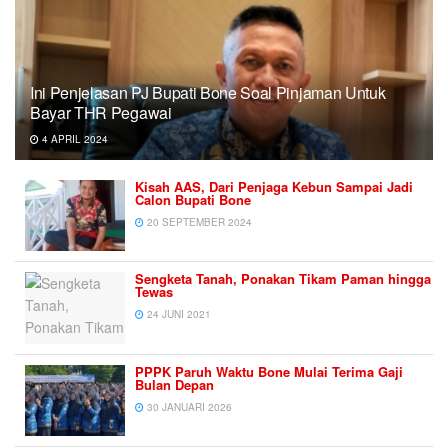
Ini Penjelasan PJ Bupati Bone Soal Pinjaman Untuk
Bayar THR Pegawai
4 APRIL 2024
Kisah AAS, Dari Penjaga Kebun Sampai Jadi
Calon Bupati Bone
20 SEPTEMBER 2024
Sengketa Tanah, Ponakan Tikam Paman hingga
Tewas
24 JUNI 2021
PPPK Paruh Waktu Bone Mulai Terima Gaji
Bulan Depan
30 JANUARI 2026