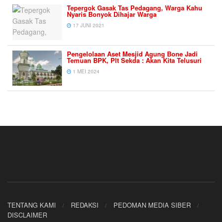
Tepergok Gasak Tas Pedagang, Warga Kahu
Nyaris Bonyok Dihajar Warga
17 JUNI 2021
Pengelolaan Aset Mesjid Agung Bone Jadi
Temuan BPK, Plt Sekda : Akan Kita Telusuri
1 MEI 2024
TENTANG KAMI
REDAKSI
PEDOMAN MEDIA SIBER
DISCLAIMER