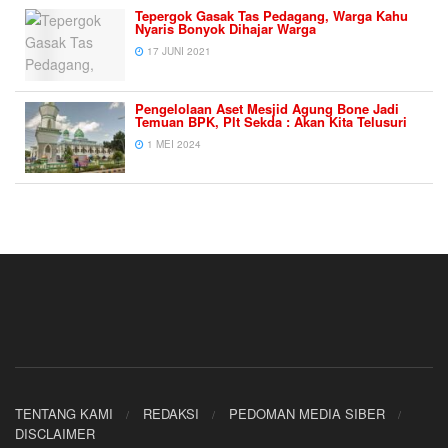
Tepergok Gasak Tas Pedagang, Warga Kahu
Nyaris Bonyok Dihajar Warga
17 JUNI 2021
Pengelolaan Aset Mesjid Agung Bone Jadi
Temuan BPK, Plt Sekda : Akan Kita Telusuri
1 MEI 2024
TENTANG KAMI
REDAKSI
PEDOMAN MEDIA SIBER
DISCLAIMER