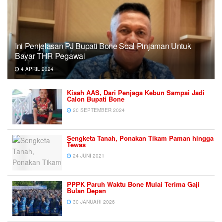
Ini Penjelasan PJ Bupati Bone Soal Pinjaman Untuk
Bayar THR Pegawai
4 APRIL 2024
Kisah AAS, Dari Penjaga Kebun Sampai Jadi
Calon Bupati Bone
20 SEPTEMBER 2024
Sengketa Tanah, Ponakan Tikam Paman hingga
Tewas
24 JUNI 2021
PPPK Paruh Waktu Bone Mulai Terima Gaji
Bulan Depan
30 JANUARI 2026