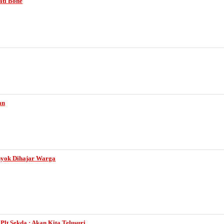
ati Bone
an
nyok Dihajar Warga
lt Sekda : Akan Kita Telusuri