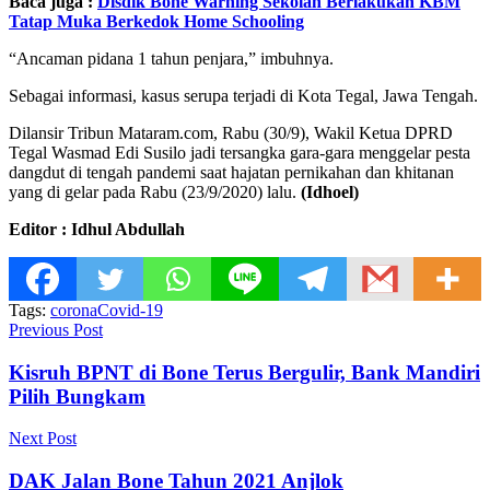
Baca juga :
Disdik Bone Warning Sekolah Berlakukan KBM
Tatap Muka Berkedok Home Schooling
“Ancaman pidana 1 tahun penjara,” imbuhnya.
Sebagai informasi, kasus serupa terjadi di Kota Tegal, Jawa Tengah.
Dilansir Tribun Mataram.com, Rabu (30/9), Wakil Ketua DPRD
Tegal Wasmad Edi Susilo jadi tersangka gara-gara menggelar pesta
dangdut di tengah pandemi saat hajatan pernikahan dan khitanan
yang di gelar pada Rabu (23/9/2020) lalu.
(Idhoel)
Editor : Idhul Abdullah
Tags:
corona
Covid-19
Previous Post
Kisruh BPNT di Bone Terus Bergulir, Bank Mandiri
Pilih Bungkam
Next Post
DAK Jalan Bone Tahun 2021 Anjlok