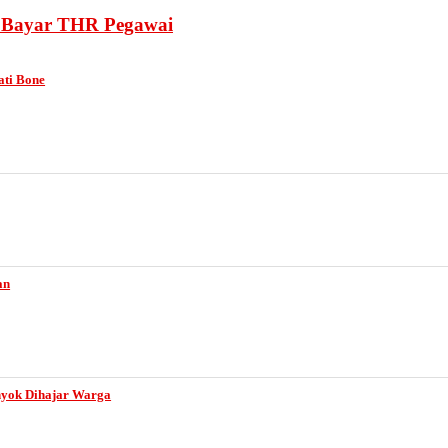
k Bayar THR Pegawai
ati Bone
an
nyok Dihajar Warga