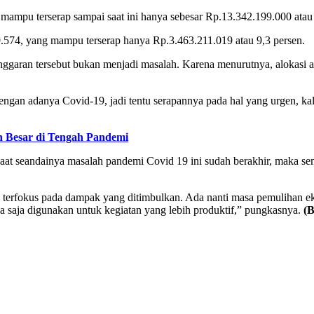
mampu terserap sampai saat ini hanya sebesar Rp.13.342.199.000 atau 
.574, yang mampu terserap hanya Rp.3.463.211.019 atau 9,3 persen.
ggaran tersebut bukan menjadi masalah. Karena menurutnya, alokasi an
ngan adanya Covid-19, jadi tentu serapannya pada hal yang urgen, kalau 
 Besar di Tengah Pandemi
tu saat seandainya masalah pandemi Covid 19 ini sudah berakhir, mak
sih terfokus pada dampak yang ditimbulkan. Ada nanti masa pemulihan ek
sa saja digunakan untuk kegiatan yang lebih produktif,” pungkasnya.
(