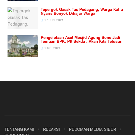
Tepergok Gasak Tas Pedagang, Warga Kahu
Nyaris Bonyok Dihajar Warga
17 JUNI 2021
Pengelolaan Aset Mesjid Agung Bone Jadi
Temuan BPK, Plt Sekda : Akan Kita Telusuri
1 MEI 2024
TENTANG KAMI
REDAKSI
PEDOMAN MEDIA SIBER