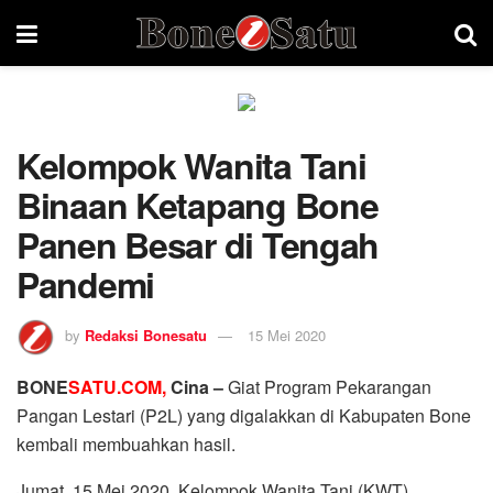
Kelompok Wanita Tani
Binaan Ketapang Bone
Panen Besar di Tengah
Pandemi
by
Redaksi Bonesatu
15 Mei 2020
BONE
SATU.COM,
Cina –
Giat Program Pekarangan
Pangan Lestari (P2L) yang digalakkan di Kabupaten Bone
kembali membuahkan hasil.
Jumat, 15 Mei 2020, Kelompok Wanita Tani (KWT)