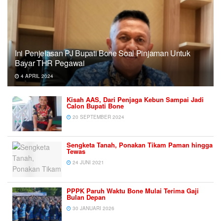
Ini Penjelasan PJ Bupati Bone Soal Pinjaman Untuk
Bayar THR Pegawai
4 APRIL 2024
Kisah AAS, Dari Penjaga Kebun Sampai Jadi
Calon Bupati Bone
20 SEPTEMBER 2024
Sengketa Tanah, Ponakan Tikam Paman hingga
Tewas
24 JUNI 2021
PPPK Paruh Waktu Bone Mulai Terima Gaji
Bulan Depan
30 JANUARI 2026